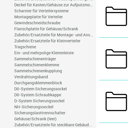
Deckel für Kasten/Gehäuse zur Aufputzmontage an Wand/Decke
Scharnier für Verteilersysteme
Montageplatte für Verteiler
Gewindeschneidschraube
Flanschplatte für Gehäuse/Schrank
Zubehör/Ersatzteile für Montage- und Anschlussmaterial
Zubehör/Ersatzteile für Kleinverteiler
Tragschiene
Ein- und mehrpolige Klemmleiste
Sammelschienenträger
Sammelschienenklemme
Sammelschienenkupplung
Verdrahtungsband
Durchgangsklemmenblock
D0-System Sicherungssockel
D0-System Schraubkappe
D-System Sicherungssockel
NH-Sicherungssockel
Sicherungslasttrennschalter
Gehäuse/Schrank (leer)
Zubehör/Ersatzteile für steckbare Gebäudeinstallation