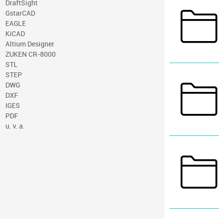
DraftSight
GstarCAD
EAGLE
KiCAD
Altium Designer
ZUKEN CR-8000
STL
STEP
DWG
DXF
IGES
PDF
u. v. a.