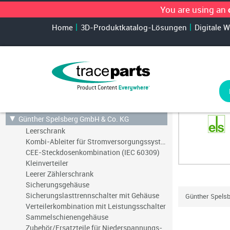
You are using an
Home
3D-Produktkatalog-Lösungen
Digitale 
Ergebnisse anzeigen für
Günther Spelsberg GmbH & Co. KG
Leerschrank
Kombi-Ableiter für Stromversorgungssysteme
CEE-Steckdosenkombination (IEC 60309)
Kleinverteiler
Leerer Zählerschrank
Sicherungsgehäuse
Sicherungslasttrennschalter mit Gehäuse
Günther Spels
Verteilerkombination mit Leistungsschalter
Sammelschienengehäuse
Zubehör/Ersatzteile für Niederspannungs-Schalttechnik