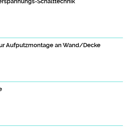
derspannungs-Schalttechnik
zur Aufputzmontage an Wand/Decke
e