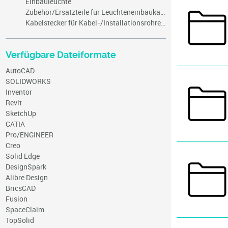
Einbauleuchte
Zubehör/Ersatzteile für Leuchteneinbaukasten
Kabelstecker für Kabel-/Installationsrohreinführung
Verfügbare Dateiformate
AutoCAD
SOLIDWORKS
Inventor
Revit
SketchUp
CATIA
Pro/ENGINEER
Creo
Solid Edge
DesignSpark
Alibre Design
BricsCAD
Fusion
SpaceClaim
TopSolid