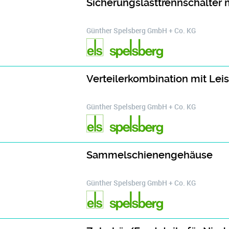
Sicherungslasttrennschalter
Günther Spelsberg GmbH + Co. KG
Verteilerkombination mit Lei
Günther Spelsberg GmbH + Co. KG
Sammelschienengehäuse
Günther Spelsberg GmbH + Co. KG