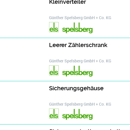
Kleinverteiler
Günther Spelsberg GmbH + Co. KG
Leerer Zählerschrank
Günther Spelsberg GmbH + Co. KG
Sicherungsgehäuse
Günther Spelsberg GmbH + Co. KG