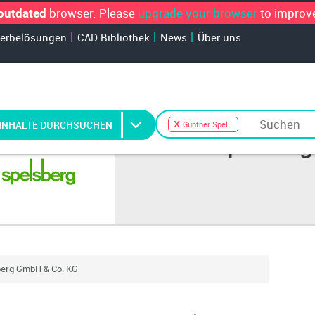
browser. Please
upgrade your browser
to improve
outdated
Werbelösungen
CAD Bibliothek
News
Über uns
INHALTE DURCHSUCHEN
Günther Spelsberg GmbH & Co. KG
Günther Spelsberg
berg GmbH & Co. KG