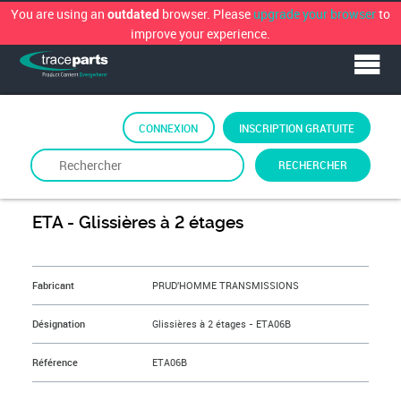
You are using an
browser. Please
upgrade your browser
to
outdated
improve your experience.
CONNEXION
INSCRIPTION GRATUITE
RECHERCHER
De
PRUD'HOMME TRANSMISSIONS
ETA - Glissières à 2 étages
&NBSP;
Fabricant
PRUD'HOMME TRANSMISSIONS
Désignation
Glissières à 2 étages - ETA06B
Référence
ETA06B