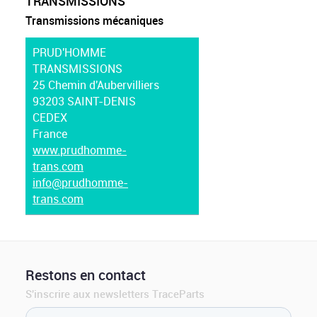
TRANSMISSIONS
Transmissions mécaniques
PRUD'HOMME
TRANSMISSIONS
25 Chemin d'Aubervilliers
93203 SAINT-DENIS
CEDEX
France
www.prudhomme-
trans.com
info@prudhomme-
trans.com
Restons en contact
S'inscrire aux newsletters TraceParts