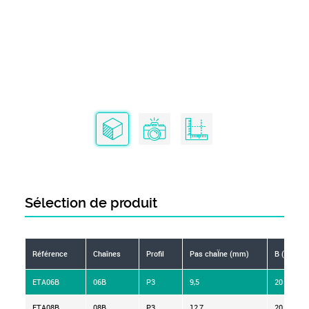
Sélection de produit
Référence
Chaînes
Profil
Pas chaÏne (mm)
B (mm)
ETA06B
06B
P3
9,5
20
ETA08B
08B
P3
12,7
20