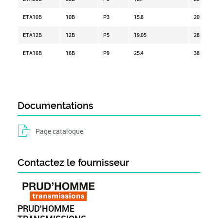
ETA10B
10B
P3
15,8
20
ETA12B
12B
P5
19,05
28
ETA16B
16B
P9
25,4
38
Documentations
Page catalogue
Contactez le fournisseur
PRUD'HOMME