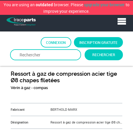
You are using an
browser. Please
upgrade your browser
to
outdated
improve your experience.
CONNEXION
INSCRIPTION GRATUITE
RECHERCHER
De
BERTHOLD MARX
Ressort à gaz de compression acier tige
Ø8 chapes filetées
Vérin à gaz - compas
&NBSP;
Fabricant
BERTHOLD MARX
Désignation
Ressort à gaz de compression acier tige Ø8 chapes filetées course 120mm